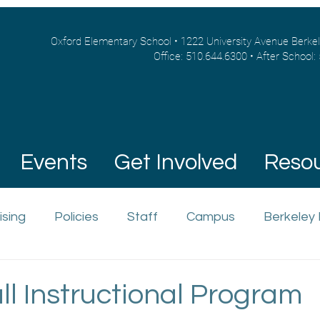
Oxford Elementary School • 1222 University Avenue Berke
Office: 510.644.6300 • After School:
Events
Get Involved
Reso
ising
Policies
Staff
Campus
Berkeley
l Instructional Program