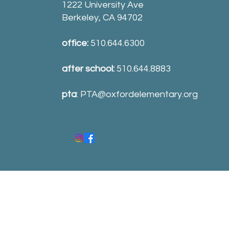
1222 University Ave
Berkeley, CA 94702
office:
510.644.6300
after school:
510.644.8883
pta
:
PTA@oxfordelementary.org