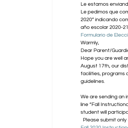
Le estamos enviando 
Le pedimos que comp
2020” indicando com
año escolar 2020-21
Formulario de Elec
Warmly, 
Dear Parent/Guardia
Hope you are well an
August 17th, our dis
facilities, programs
guidelines.
We are sending an im
line “Fall Instructi
student will partici
  Please submit only 
Fall 2020 Instructi