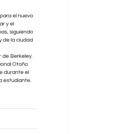
para el nuevo 
r y el 
as, siguiendo 
 de la ciudad 
 de Berkeley.  
ional Otoño 
e durante el 
 estudiante.  