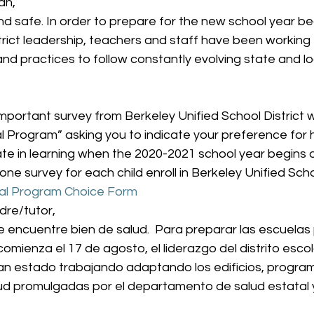
n, 
d safe. In order to prepare for the new school year be
trict leadership, teachers and staff have been working
 and practices to follow constantly evolving state and lo
portant survey from Berkeley Unified School District w
onal Program” asking you to indicate your preference for
pate in learning when the 2020-2021 school year begins 
one survey for each child enroll in Berkeley Unified School
onal Program Choice Form
re/tutor, 
encuentre bien de salud.  Para preparar las escuelas 
comienza el 17 de agosto, el liderazgo del distrito escola
n estado trabajando adaptando los edificios, program
lud promulgadas por el departamento de salud estatal y