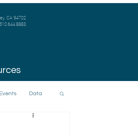
ley, CA 94702
 510.644.8883
urces
 Events
Data