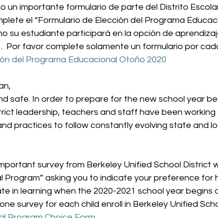
un importante formulario de parte del Distrito Escolar
lete el “Formulario de Elección del Programa Educac
o su estudiante participará en la opción de aprendizaj
.  Por favor complete solamente un formulario por cada
ción del Programa Educacional Otoño 2020
n, 
d safe. In order to prepare for the new school year be
trict leadership, teachers and staff have been working
 and practices to follow constantly evolving state and lo
portant survey from Berkeley Unified School District w
onal Program” asking you to indicate your preference for
pate in learning when the 2020-2021 school year begins 
one survey for each child enroll in Berkeley Unified School
onal Program Choice Form