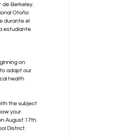
 de Berkeley.  
ional Otoño 
e durante el 
 estudiante.  
ginning on 
 to adapt our 
cal health 
ith the subject 
 how your 
on August 17th. 
 District.  