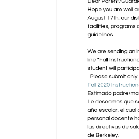
Dear Parent/Guardia
Hope you are well an
August 17th, our dis
facilities, programs
guidelines.
We are sending an im
line “Fall Instructi
student will partici
  Please submit only 
Fall 2020 Instructi
Estimado padre/mad
Le deseamos que se 
año escolar, el cual 
personal docente ha
las directivas de sa
de Berkeley. 