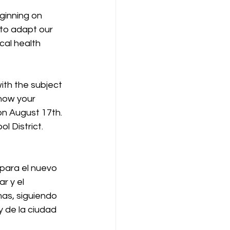
ginning on 
 to adapt our 
cal health 
ith the subject 
 how your 
on August 17th. 
 District.  
para el nuevo 
r y el 
as, siguiendo 
 de la ciudad 