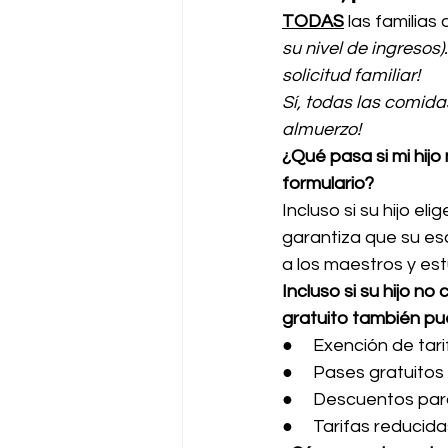
TODAS
 las familias
su nivel de ingresos)
solicitud familiar!
Sí, todas las comida
almuerzo!
¿Qué pasa si mi hij
formulario?
Incluso si su hijo el
garantiza que su es
a los maestros y est
Incluso si su hijo n
gratuito también pu
●     Exención de t
●     Pases gratuitos
●     Descuentos para
●     Tarifas reduci