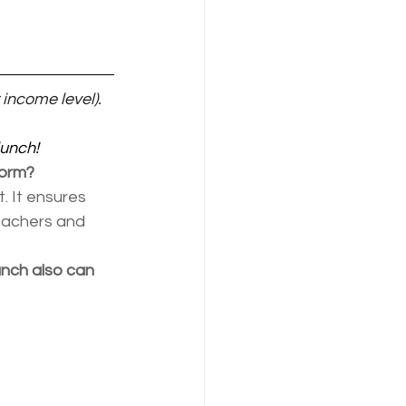
 income level). 
unch!    
form?
t. It ensures 
teachers and 
unch also can 