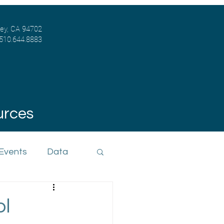
ley, CA 94702
 510.644.8883
urces
 Events
Data
ol