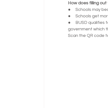
How does filling ou
●     
Schools may bec
●     
Schools get mor
●     
BUSD qualifies 
government which th
Scan the QR code to