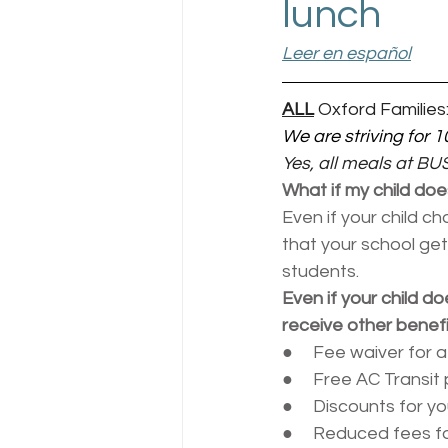
lunch
Leer en español
ALL
 Oxford Families:
We are striving for 
Yes, all meals at BUS
What if my child doe
Even if your child ch
that your school get
students.
Even if your child d
receive other benefit
●     
Fee waiver for 
●     
Free AC Transit
●     
Discounts for you
●     
Reduced fees fo