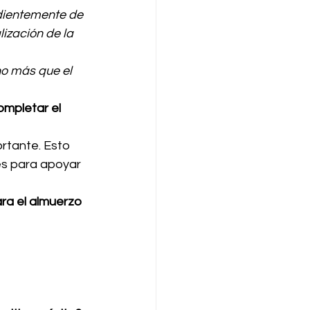
dientemente de 
lización de la 
ho más que el 
ompletar el 
ortante. Esto 
es para apoyar 
ara el almuerzo 