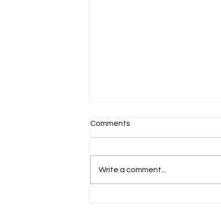
Comments
Write a comment...
Families, see our updated
school procedures