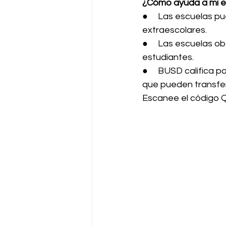
¿Cómo ayuda a mi es
●     Las escuelas p
extraescolares.
●     Las escuelas 
estudiantes.
●     BUSD califica p
que pueden transferi
Escanee el código Q