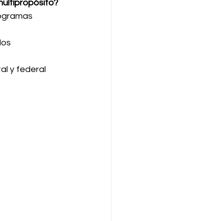
multipropósito?
rogramas 
los 
al y federal 