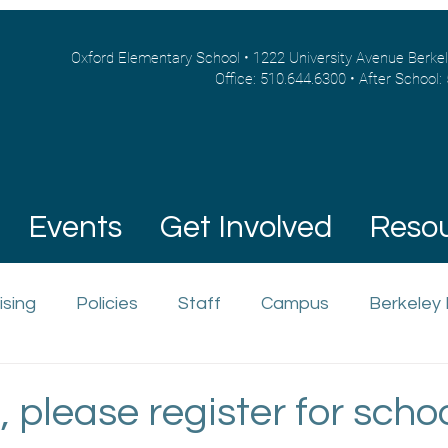
Oxford Elementary School • 1222 University Avenue Berke
Office: 510.644.6300 • After School:
Events
Get Involved
Reso
ising
Policies
Staff
Campus
Berkeley
 please register for scho