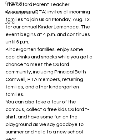
Campus
The Oxford Parent Teacher 
Association (PTA) invites all incoming 
Berkeley Events
families to join us on Monday, Aug. 12, 
Data
for our annual Kinder Lemonade. The 
event begins at 4 p.m. and continues 
until 6 p.m.
Kindergarten families, enjoy some 
cool drinks and snacks while you get a 
chance to meet the Oxford 
community, including Principal Beth 
Cornwell, PTA members, returning 
families, and other kindergarten 
families.
You can also take a tour of the 
campus, collect a free kids Oxford t-
shirt, and have some fun on the 
playground as we say goodbye to 
summer and hello to a new school 
year.