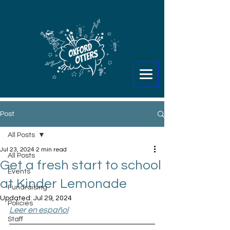
Post
All Posts
Jul 23, 2024
2 min read
All Posts
Get a fresh start to school
Events
at Kinder Lemonade
Fundraising
Updated:
Jul 29, 2024
Policies
Leer en español
Staff