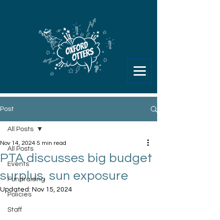
Post
All Posts
Nov 14, 2024
5 min read
All Posts
PTA discusses big budget
Events
surplus, sun exposure
Fundraising
Updated:
Nov 15, 2024
Policies
Staff