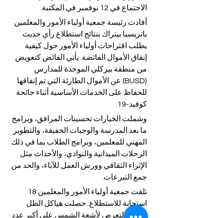
الاجتماع في 12 نوفمبر في المكتبة.
أفادت رئيسة جمعية أولياء الأمور والمعلمين 
باتريسيا بيتراك بنتائج استطلاع رأي حديث 
يطلب اقتراحات أولياء الأمور حول كيفية 
إنفاق الأموال الفائضة. يأتي الفائض كتعويض 
من منطقة بيركلي الموحدة للمدارس 
(BUSD) عن الأموال الطارئة التي تم إنفاقها 
للحفاظ على الخدمات الأساسية أثناء جائحة 
كوفيد-19.
وشملت الخيارات تحسينات المرافق، وبرامج 
ما بعد المدرسة والوجبات الخفيفة، والتطوير 
المهني للمعلمين، وبرامج الطلاب بما في ذلك 
الرحلات الميدانية والنوادي، والأحداث مثل 
الإثراء الثقافي وورش العمل للآباء، والحد من 
جمع التبرعات.
تلقت جمعية أولياء الأمور والمعلمين 18 
استجابة للاستطلاع. حصلت هياكل الظل 
لتقليل التعرض لأشعة الشمس على أكبر عدد 