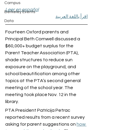
Campus
Leer en español
Berkeley Events
اقرأ باللغة العربية
Data
Fourteen Oxford parents and 
Principal Beth Cornwell discussed a 
$60,000+ budget surplus for the 
Parent Teacher Association (PTA), 
shade structures to reduce sun 
exposure on the playground, and 
school beautification among other 
topics at the PTA’s second general 
meeting of the school year. The 
meeting took place Nov. 12 in the 
library.
PTA President Patricija Petrac 
reported results from a recent survey 
asking for parent suggestions on 
how 