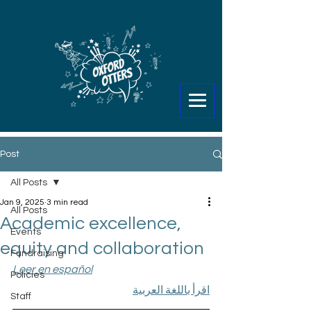
Post
All Posts
Jan 9, 2025
3 min read
All Posts
Academic excellence,
Events
equity and collaboration
Fundraising
Leer en español
Policies
اقرأ باللغة العربية
Staff